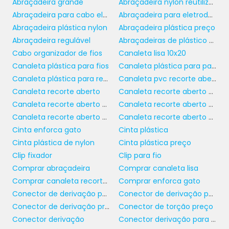
Abraçadeira grande
Abraçadeira nylon reutilizável
Quando se trata de manutenção de sistemas
Abraçadeira para cabo elétrico
Abraçadeira para eletroduto
canaleta recorte
elétricos, a solução de
Abraçadeira plástica nylon
Abraçadeira plástica preço
aberto
oferece um valor inestimável. O
Abraçadeira regulável
Abraçadeiras de plástico para identificação
design inovador permite que os profissionais
Cabo organizador de fios
Canaleta lisa 10x20
realizem ajustes e trocas de cabos sem a
Canaleta plástica para fios
Canaleta plástica para painel
necessidade de grandes intervenções. A
Canaleta plástica para redes
Canaleta pvc recorte aberto 50x50
facilidade de acesso é um fator que reduz os
Canaleta recorte aberto
Canaleta recorte aberto 20x20
custos operacionais e o tempo de inatividade
Canaleta recorte aberto 30 x 50
Canaleta recorte aberto 50x50
associado a serviços de manutenção.
Canaleta recorte aberto 50x80
Canaleta recorte aberto preta
Cinta enforca gato
Cinta plástica
Além disso, com a tecnologia em constante
Cinta plástica de nylon
Cinta plástica preço
evolução, é comum que empresas
Clip fixador
Clip para fio
necessitem atualizar suas infraestruturas de
Comprar abraçadeira
Comprar canaleta lisa
cabeamento para suportar novos níveis de
Comprar canaleta recorte aberto
Comprar enforca gato
demanda. As canaletas de recorte aberto
Conector de derivação para eletrofita
Conector de derivação perfurante
tornam esse processo mais simples,
Conector de derivação preço
Conector de torção preço
permitindo que as empresas se adaptem
Conector derivação
Conector derivação para fios
rapidamente às novas exigências do