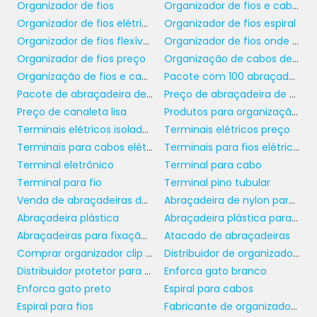
características únicas, como resistência a
Organizador de fios
Organizador de fios e cabos
temperaturas extremas ou a corrosão, que
Organizador de fios elétricos
Organizador de fios espiral
são cruciais em ambientes industriais. As
Organizador de fios flexíveis
Organizador de fios onde comprar
canaletas de recorte aberto podem ser
Organizador de fios preço
Organização de cabos de rede
adaptadas a essas necessidades, garantindo
Organização de fios e cabos
Pacote com 100 abraçadeira de nylon
um desempenho excepcional em qualquer
Pacote de abraçadeira de nylon
Preço de abraçadeira de nylon
condição.
Preço de canaleta lisa
Produtos para organização e proteção
Terminais elétricos isolados
Terminais elétricos preço
OPÇÕES PERSONALIZADAS
Terminais para cabos elétricos
Terminais para fios elétricos
E SOLUÇÕES SOB MEDIDA
Terminal eletrônico
Terminal para cabo
Terminal para fio
Terminal pino tubular
Além da variedade de formatos e tamanhos,
Venda de abraçadeiras de plástico
Abraçadeira de nylon para fios e cabos
canaleta recorte
muitos fornecedores de
Abraçadeira plástica
Abraçadeira plástica para eletroduto
aberto
oferecem opções personalizadas
Abraçadeiras para fixação de tubos
Atacado de abraçadeiras
para atender às especificações dos projetos
Comprar organizador clip auto adesivo
Distribuidor de organizador clip autoadesivo
dos clientes. Esta flexibilidade permite que
Distribuidor protetor para mangueira
Enforca gato branco
empresas tenham acesso a soluções que
Enforca gato preto
Espiral para cabos
atendam exatamente às suas exigências, sem
Espiral para fios
Fabricante de organizador clip autoadesivo