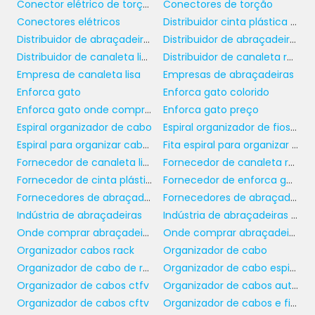
Conector elétrico de torção
Conectores de torção
mercado.
Conectores elétricos
Distribuidor cinta plástica de nylon
MATERIAIS E DURABILIDADE
Distribuidor de abraçadeira de nylon
Distribuidor de abraçadeiras
Distribuidor de canaleta lisa
Distribuidor de canaleta recorte aberto
Empresa de canaleta lisa
Empresas de abraçadeiras
A durabilidade das canaletas de recorte
Enforca gato
Enforca gato colorido
aberto é outro ponto que merece destaque.
Enforca gato onde comprar
Enforca gato preço
Fabricadas em materiais como PVC, alumínio
Espiral organizador de cabo
Espiral organizador de fios e cabos
e aço, elas são projetadas para suportar
Espiral para organizar cabos
Fita espiral para organizar cabos
condições severas e proporcionar uma vida
Fornecedor de canaleta lisa
Fornecedor de canaleta recorte aberto
útil prolongada. Esta resistência se traduz em
Fornecedor de cinta plástica
Fornecedor de enforca gato
menores custos de reposição e manutenção
Fornecedores de abraçadeira com furo de fixação
Fornecedores de abraçadeiras de nylon
ao longo do tempo, oferecendo um excelente
Indústria de abraçadeiras
Indústria de abraçadeiras plásticas
retorno sobre o investimento.
Onde comprar abraçadeiras
Onde comprar abraçadeiras para amarração paralela
É fundamental que os compradores
Organizador cabos rack
Organizador de cabo
considerem a escolha do material mais
Organizador de cabo de rede
Organizador de cabo espiral
adequado para suas necessidades
Organizador de cabos ctfv
Organizador de cabos auto adesivo
específicas. Cada tipo de material oferece
Organizador de cabos cftv
Organizador de cabos e fios