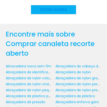
ambiente organizado e esteticamente
agradável. Em situações industriais, como
COTAR AGORA
fábricas e armazéns, essas canaletas
suportam a janela de acesso rápido para a
manutenção e troca de cabos, permitindo
que os operadores realizem serviços de forma
Encontre mais sobre
eficaz.
Comprar canaleta recorte
Outra vertente de aplicação está em
aberto
institutos educacionais e hospitais, onde a
necessidade de um ambiente limpo e sem
cabos expostos é primordial. Essas canaletas
Abracadeira rosca sem fim
Abraçadeira de cabeça dupla
garantem que os espaços sejam não apenas
Abraçadeira de identificação
Abraçadeira de nylon
funcionais, mas também seguros, eliminando
Abraçadeira de nylon colorida
Abraçadeira de nylon grande
riscos de tropeços e acidentes.
Abraçadeira de nylon onde comprar
Abraçadeira de nylon para lacre
Abraçadeira de nylon pequena
Abraçadeira de nylon preço
FÁCIL MANUTENÇÃO E
Abraçadeira de plastico para tubos
Abraçadeira de plástico
UPGRADE
Abraçadeira de pressão
Abraçadeira enforca gato