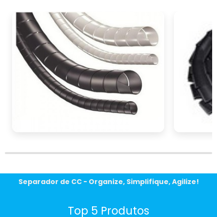
recorte aberto
para o seu projeto, entre em
contato conosco e solicite um orçamento
personalizado. Nossa equipe está pronta para
ajudar a encontrar a opção que melhor se
encaixa nas suas necessidades. Não perca
tempo, a solução ideal para o seu
cabeamento está a apenas um clique de
distância!
Separador de CC - Organize, Simplifique, Agilize!
Top 5 Produtos