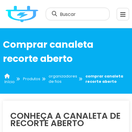
Buscar
Comprar canaleta
recorte aberto
organizadores
comprar canaleta
Produtos
de fios
recorte aberto
Início
CONHEÇA A CANALETA DE
RECORTE ABERTO