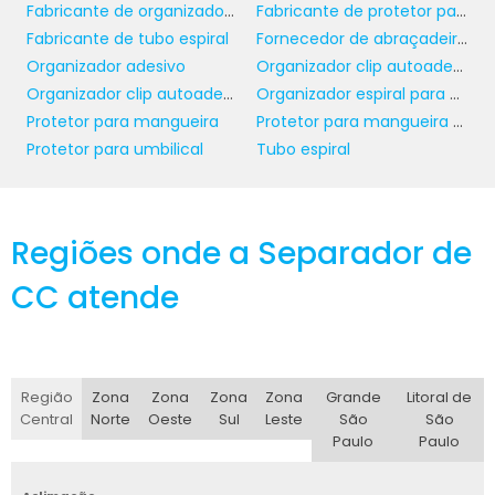
comprometer a qualidade ou a
Fabricante de organizador de fios
Fabricante de protetor para mangueira
funcionalidade do sistema de cabeamento.
Fabricante de tubo espiral
Fornecedor de abraçadeira para tubos
Organizador adesivo
Organizador clip autoadesivo
A personalização pode incluir recursos como
Organizador clip autoadesivo atacado
Organizador espiral para cabos
entradas e saídas adicionais, assim como
Protetor para mangueira
Protetor para mangueira mergulho
diferentes acabamentos que se alinham ao
Protetor para umbilical
Tubo espiral
design interior do ambiente. Dessa forma,
arquitetos e engenheiros podem interagir de
maneira mais criativa com as canaletas,
Regiões onde a Separador de
integrando-as perfeitamente aos seus
projetos.
CC atende
CONSIDERAÇÕES FINAIS
PARA SUA ESCOLHA
Região
Zona
Zona
Zona
Zona
Grande
Litoral de
canaleta recorte aberto
Ao escolher uma
,
Central
Norte
Oeste
Sul
Leste
São
São
é importante analisar a confiabilidade do
Paulo
Paulo
fornecedor, as avaliações de qualidade dos