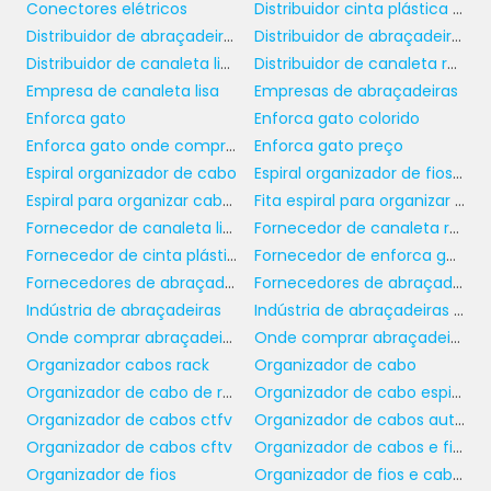
Conectores elétricos
Distribuidor cinta plástica de nylon
Abraçadeiras vêm em diferentes larguras e
Distribuidor de abraçadeira de nylon
Distribuidor de abraçadeiras
comprimentos, e a escolha de um tamanho
Distribuidor de canaleta lisa
Distribuidor de canaleta recorte aberto
apropriado é crucial para garantir a eficácia
Empresa de canaleta lisa
Empresas de abraçadeiras
da fixação. Uma abraçadeira muito pequena
Enforca gato
Enforca gato colorido
pode não segurar os itens adequadamente,
Enforca gato onde comprar
Enforca gato preço
enquanto uma muito grande pode não
Espiral organizador de cabo
Espiral organizador de fios e cabos
oferecer a tensão necessária.
Espiral para organizar cabos
Fita espiral para organizar cabos
Fornecedor de canaleta lisa
Fornecedor de canaleta recorte aberto
Outro ponto importante é a temperatura de
Fornecedor de cinta plástica
Fornecedor de enforca gato
operação. Algumas abraçadeiras de nylon
Fornecedores de abraçadeira com furo de fixação
Fornecedores de abraçadeiras de nylon
são projetadas para suportar temperaturas
Indústria de abraçadeiras
Indústria de abraçadeiras plásticas
extremas, enquanto outras funcionam melhor
Onde comprar abraçadeiras
Onde comprar abraçadeiras para amarração paralela
em condições de temperatura ambiente.
Organizador cabos rack
Organizador de cabo
Caso seus produtos serão expostos a
Organizador de cabo de rede
Organizador de cabo espiral
ambientes muito quentes ou frios, opte por
Organizador de cabos ctfv
Organizador de cabos auto adesivo
abraçadeiras específicas que suportam essas
Organizador de cabos cftv
Organizador de cabos e fios
condições sem perda da eficiência.
Organizador de fios
Organizador de fios e cabos