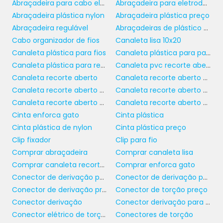
Abraçadeira para cabo elétrico
Abraçadeira para eletroduto
montados. Isso é particularmente importante
Abraçadeira plástica nylon
Abraçadeira plástica preço
em aplicações que envolvem o transporte e
Abraçadeira regulável
Abraçadeiras de plástico para identificação
manuseio de equipamentos, onde cada
Cabo organizador de fios
Canaleta lisa 10x20
grama a menos pode fazer a diferença. Com
Canaleta plástica para fios
Canaleta plástica para painel
alta capacidade de tração e resistência à
Canaleta plástica para redes
Canaleta pvc recorte aberto 50x50
fratura, as abraçadeiras garantem que
Canaleta recorte aberto
Canaleta recorte aberto 20x20
mesmo cargas pesadas sejam suportadas
Canaleta recorte aberto 30 x 50
Canaleta recorte aberto 50x50
com segurança.
Canaleta recorte aberto 50x80
Canaleta recorte aberto preta
COMO ESCOLHER A
Cinta enforca gato
Cinta plástica
ABRAÇADEIRA DE NYLON
Cinta plástica de nylon
Cinta plástica preço
IDEAL
Clip fixador
Clip para fio
Comprar abraçadeira
Comprar canaleta lisa
Comprar canaleta recorte aberto
Comprar enforca gato
abraçadeira de
Na hora de selecionar a
Conector de derivação para eletrofita
Conector de derivação perfurante
nylon
mais adequada para suas
Conector de derivação preço
Conector de torção preço
necessidades, é importante considerar alguns
Conector derivação
Conector derivação para fios
fatores essenciais. Primeiro, avalie o diâmetro
Conector elétrico de torção
Conectores de torção
dos cabos ou itens que serão fixados.