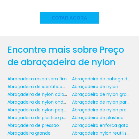
ABRAÇADEIRAS DE NYLON
COTAR AGORA
abraçadeira
Um dos principais atrativos da
de nylon
é seu custo-benefício.
Comparadas a outros métodos de fixação,
como parafusos e clipes metálicos, as
Encontre mais sobre Preço
abraçadeiras oferecem uma solução
de abraçadeira de nylon
econômica que não sacrifica a qualidade.
Isso é especialmente relevante no ambiente
B2B, onde cada centavo conta e a eficiência
Abracadeira rosca sem fim
Abraçadeira de cabeça dupla
operacional é crucial. A possibilidade de
Abraçadeira de identificação
Abraçadeira de nylon
compra em grandes quantidades ainda
Abraçadeira de nylon colorida
Abraçadeira de nylon grande
permite negociar melhores condições com
Abraçadeira de nylon onde comprar
Abraçadeira de nylon para lacre
fornecedores.
Abraçadeira de nylon pequena
Abraçadeira de nylon preço
Abraçadeira de plastico para tubos
Abraçadeira de plástico
Outro ponto favorável é a leveza das
Abraçadeira de pressão
Abraçadeira enforca gato
abraçadeiras de nylon, que contribui para a
Abraçadeira grande
Abraçadeira nylon reutilizável
redução do peso total dos sistemas