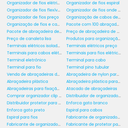
ONDE COMPRAR
Organizador de fios elétricos
Organizador de fios espiral
ABRAÇADEIRAS DE NYLON
Organizador de fios flexíveis
Organizador de fios onde comprar
EM GRANDE ESCALA
Organizador de fios preço
Organização de cabos de rede
Organização de fios e cabos
Pacote com 100 abraçadeira de nylon
Encontrar um fornecedor confiável de
Pacote de abraçadeira de nylon
Preço de abraçadeira de nylon
abraçadeiras de nylon
é fundamental para
Preço de canaleta lisa
Produtos para organização e proteção
garantir a qualidade e a continuidade do seu
Terminais elétricos isolados
Terminais elétricos preço
negócio. Ao procurar um fornecedor B2B,
Terminais para cabos elétricos
Terminais para fios elétricos
verifique a reputação da empresa no
Terminal eletrônico
Terminal para cabo
mercado e busque por referências. Priorize
Terminal para fio
Terminal pino tubular
fornecedores que oferecem uma ampla
Venda de abraçadeiras de plástico
Abraçadeira de nylon para fios e cabos
gama de produtos, permitindo que você
Abraçadeira plástica
Abraçadeira plástica para eletroduto
encontre todas as abraçadeiras necessárias
Abraçadeiras para fixação de tubos
Atacado de abraçadeiras
em um só lugar.
Comprar organizador clip auto adesivo
Distribuidor de organizador clip autoadesivo
Distribuidor protetor para mangueira
Enforca gato branco
Ao cotar preços, não se esqueça de
Enforca gato preto
Espiral para cabos
considerar não apenas o valor unitário, mas
Espiral para fios
Fabricante de organizador clip autoadesivo
também as opções de desconto para
Fabricante de organizador de fios
Fabricante de protetor para mangueira