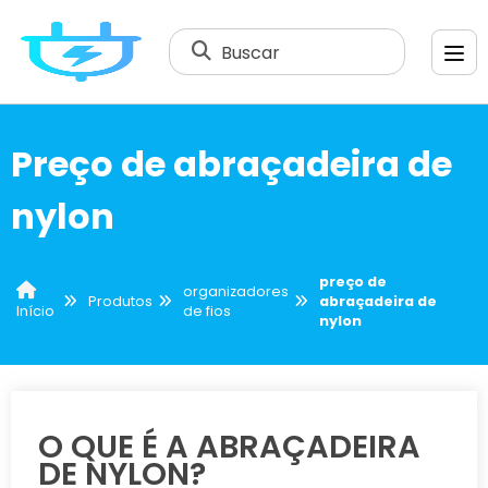
Buscar
Preço de abraçadeira de
nylon
preço de
organizadores
Produtos
abraçadeira de
de fios
Início
nylon
O QUE É A ABRAÇADEIRA
DE NYLON?