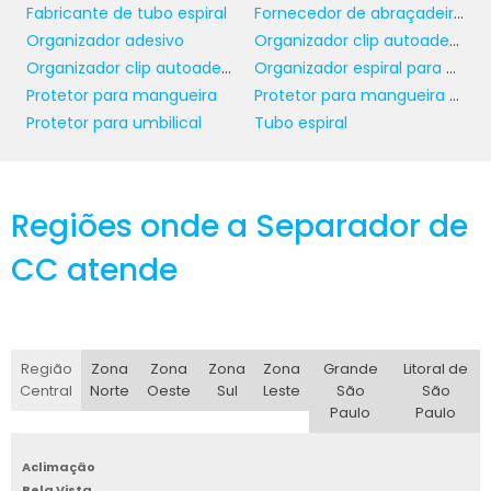
compras em grande quantidade. Muitas
Fabricante de tubo espiral
Fornecedor de abraçadeira para tubos
empresas estão dispostas a negociar
Organizador adesivo
Organizador clip autoadesivo
condições especiais para clientes regulares, o
Organizador clip autoadesivo atacado
Organizador espiral para cabos
que pode resultar em um desconto
Protetor para mangueira
Protetor para mangueira mergulho
significativo nas suas compras, aumentando
Protetor para umbilical
Tubo espiral
ainda mais o seu custo-benefício.
DADOS TÉCNICOS
IMPORTANTES
Regiões onde a Separador de
CC atende
Antes de efetuar uma compra, é essencial
analisar os dados técnicos das
abraçadeiras de nylon
. Verifique a
capacidade de carga, a resistência à tração e
Região
Zona
Zona
Zona
Zona
Grande
Litoral de
a temperatura máxima de operação. Essas
Central
Norte
Oeste
Sul
Leste
São
São
informações são cruciais para garantir que
Paulo
Paulo
você escolha o produto que atenda às
necessidades específicas da sua aplicação.
Aclimação
Bela Vista