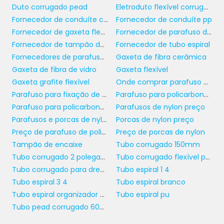
diferencial competitivo que faz com que
Duto corrugado pead
Eletroduto flexível corrugado
muitas empresas optem por essas soluções
Fornecedor de conduíte corrugado
Fornecedor de conduíte pp
ao invés de metais tradicionais, que podem
Fornecedor de gaxeta flexível
Fornecedor de parafuso de policarbonato
causar problemas em determinadas
Fornecedor de tampão de encaixe
Fornecedor de tubo espiral
aplicações.
Fornecedores de parafusos e porcas de nylon
Gaxeta de fibra cerâmica
Gaxeta de fibra de vidro
Gaxeta flexível
MANUTENÇÃO E
Gaxeta grafite flexível
Onde comprar parafuso de policarbonato
DURABILIDADE DOS
Parafuso para fixação de policarbonato
Parafuso para policarbonato
PARAFUSOS E PORCAS DE
Parafuso para policarbonato em madeira
Parafusos de nylon preço
NYLON
Parafusos e porcas de nylon
Porcas de nylon preço
Preço de parafuso de policarbonato
Preço de porcas de nylon
parafusos e
Um dos grandes atrativos dos
Tampão de encaixe
Tubo corrugado 150mm
porcas de nylon
é a sua baixa necessidade
Tubo corrugado 2 polegadas
Tubo corrugado flexível para drenagem
de manutenção. Ao contrário de outros
Tubo corrugado para drenagem
Tubo espiral 1 4
materiais que podem exigir tratamentos
Tubo espiral 3 4
Tubo espiral branco
especiais ou substituições frequentes, o nylon
Tubo espiral organizador de fios
Tubo espiral pu
demonstra uma alta resistência ao desgaste.
Tubo pead corrugado 600 mm
Isso se traduz em menos paradas para