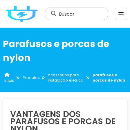
Buscar
Parafusos e porcas de
nylon
acessórios para
parafusos e
Produtos
instalação elétrica
porcas de nylon
Início
VANTAGENS DOS
PARAFUSOS E PORCAS DE
NYLON