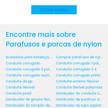
DE NYLON
COTAR AGORA
parafusos e
A gama de aplicações de
porcas de nylon
é vasta e abrange diversos
setores, desde eletroeletrônicos até o setor de
Encontre mais sobre
construção. Em setores como o de moda
automotiva, esses itens são frequentemente
Parafusos e porcas de nylon
utilizados em montagens onde a resistência à
corrosão é imprescindível, garantindo que os
componentes estejam seguros e protegidos
Acessórios para instalação elétrica
Comprar parafusos de nylon
contra fatores externos.
Conduíte corrugado
Conduíte corrugado 1 polegada
Conduíte corrugado 2 polegadas
Conduíte corrugado 3 4
No segmento de eletrônicos, a não
Conduíte corrugado automotivo
Conduíte corrugado preto
parafusos e porcas de
condutividade dos
Conduíte de pp
Conduíte externo flexível
nylon
é especialmente valorizada,
Conduíte flexível
Conduíte flexível poliamida
permitindo que sejam utilizados em circuitos
Conduíte pead
Distribuidor de conduíte corrugado
e painéis sem risco de interferências elétricas.
Distribuidor de gaxeta flexível
Distribuidor de parafuso de policarbonato
Essa característica é, sem dúvida, um
Distribuidor de tampão de encaixe
Distribuidor de tubo espiral