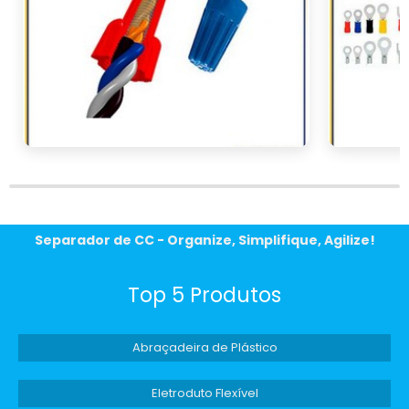
técnicas vigentes.
Além de garantir a segurança das instalações,
a conformidade com as normas é um
diferencial importante para empresas que
buscam produtos de qualidade para seus
projetos. Um conduíte bem classificado não
só facilita o trabalho dos profissionais, mas
também oferece a tranquilidade necessária
para atender a exigências de clientes mais
rigorosos.
Separador de CC - Organize, Simplifique, Agilize!
ONDE COMPRAR O
CONDUÍTE CORRUGADO 1
Top 5 Produtos
POLEGADA
Abraçadeira de Plástico
Para garantir a qualidade e a durabilidade do
seu projeto, é fundamental adquirir o
Eletroduto Flexível
conduíte corrugado 1 polegada
de