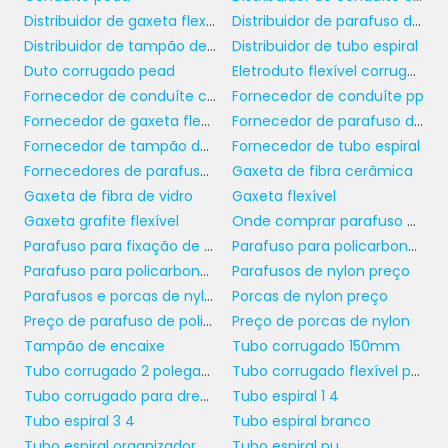
trabalho de maneira eficiente. É fundamental
Distribuidor de gaxeta flexível
Distribuidor de parafuso de policarbonato
seguir as orientações do fabricante para
Distribuidor de tampão de encaixe
Distribuidor de tubo espiral
garantir que o conduíte seja devidamente
Duto corrugado pead
Eletroduto flexível corrugado
instalado e cumpra suas funções de
Fornecedor de conduíte corrugado
Fornecedor de conduíte pp
proteção. As conexões podem ser feitas com
Fornecedor de gaxeta flexível
Fornecedor de parafuso de policarbonato
abraçadeiras apropriadas, que asseguram a
Fornecedor de tampão de encaixe
Fornecedor de tubo espiral
estabilidade e segurança do sistema.
Fornecedores de parafusos e porcas de nylon
Gaxeta de fibra cerâmica
Gaxeta de fibra de vidro
Gaxeta flexível
É importante destacar que, ao instalar o
Gaxeta grafite flexível
Onde comprar parafuso de policarbonato
conduíte corrugado 1 polegada
, deve-se
Parafuso para fixação de policarbonato
Parafuso para policarbonato
levar em conta a necessidade de ventilação e
Parafuso para policarbonato em madeira
Parafusos de nylon preço
dissipação de calor em aplicações
Parafusos e porcas de nylon
Porcas de nylon preço
específicas. Além disso, sempre que possível,
Preço de parafuso de policarbonato
Preço de porcas de nylon
recomenda-se evitar exposições diretas ao
Tampão de encaixe
Tubo corrugado 150mm
sol ou a fontes de calor intenso para garantir
Tubo corrugado 2 polegadas
Tubo corrugado flexível para drenagem
a longevidade do material. Ao seguir essas
Tubo corrugado para drenagem
Tubo espiral 1 4
práticas, a instalação será duradoura e eficaz.
Tubo espiral 3 4
Tubo espiral branco
Tubo espiral organizador de fios
Tubo espiral pu