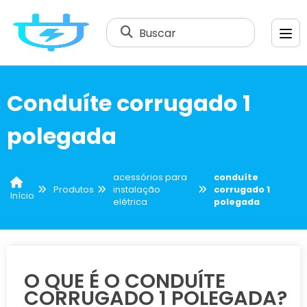
Buscar
Conduíte corrugado 1
polegada
acessórios para
conduíte
Produtos
instalação
corrugado 1
Início
elétrica
polegada
O QUE É O CONDUÍTE
CORRUGADO 1 POLEGADA?