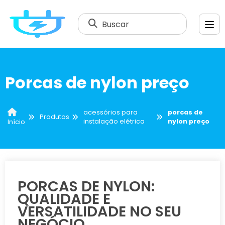
Buscar
Porcas de nylon preço
acessórios para
porcas de
Produtos
instalação elétrica
nylon preço
Início
PORCAS DE NYLON:
QUALIDADE E
VERSATILIDADE NO SEU
NEGÓCIO