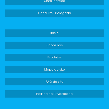
porcas de nylon
depois. As
são o que você
Cinta Plastica
precisa para otimizar sua produção e garantir
resultados excepcionais. Solicite seu
Conduíte 1 Polegada
orçamento agora mesmo e descubra como
podemos ajudá-lo a alcançar suas metas e
objetivos comerciais!
Inicio
Sobre nós
Produtos
Mapa do site
FAQ do site
Politica de Privacidade