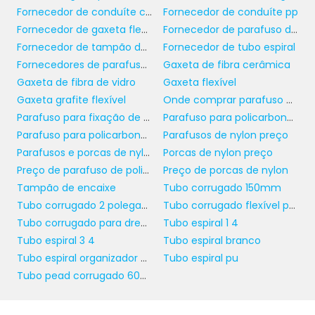
porcas de
Para empresas que buscam
Fornecedor de conduíte corrugado
Fornecedor de conduíte pp
nylon
, a forma de compra é fundamental
Fornecedor de gaxeta flexível
Fornecedor de parafuso de policarbonato
para garantir não apenas preços
Fornecedor de tampão de encaixe
Fornecedor de tubo espiral
competitivos, mas também a qualidade do
Fornecedores de parafusos e porcas de nylon
Gaxeta de fibra cerâmica
produto. Adquirir porcas de nylon em grandes
Gaxeta de fibra de vidro
Gaxeta flexível
quantidades pode resultar em economia
Gaxeta grafite flexível
Onde comprar parafuso de policarbonato
significativa. Por isso, é recomendável entrar
Parafuso para fixação de policarbonato
Parafuso para policarbonato
em contato com fornecedores que ofereçam
Parafuso para policarbonato em madeira
Parafusos de nylon preço
pacotes de atacado.
Parafusos e porcas de nylon
Porcas de nylon preço
Preço de parafuso de policarbonato
Preço de porcas de nylon
Ao receber um orçamento, considere todos
Tampão de encaixe
Tubo corrugado 150mm
os fatores envolvidos, como prazos de
Tubo corrugado 2 polegadas
Tubo corrugado flexível para drenagem
entrega, condições de pagamento e
Tubo corrugado para drenagem
Tubo espiral 1 4
garantias. É fundamental que o fornecedor
Tubo espiral 3 4
Tubo espiral branco
escolhido seja confiável, para que você tenha
Tubo espiral organizador de fios
Tubo espiral pu
a certeza de que está adquirindo produtos de
Tubo pead corrugado 600 mm
qualidade que atenderão às suas
necessidades.