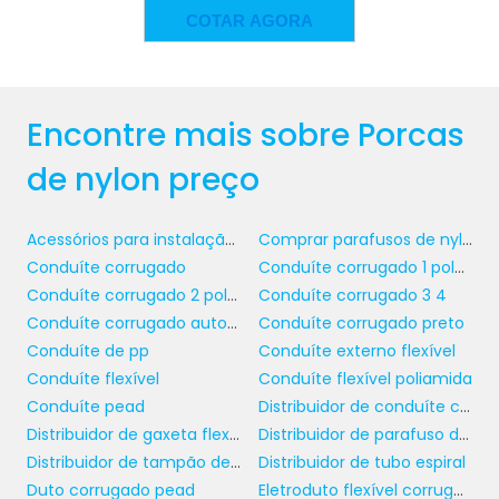
isolantes. Isso é um fator crucial que
COTAR AGORA
impulsiona muitos engenheiros a optarem
por este material.
No setor automotivo, as porcas de nylon
Encontre mais sobre Porcas
também são amplamente utilizadas. As
montadoras precisam garantir a segurança e
de nylon preço
porcas de
eficiência de cada veículo, e as
nylon
ajudam a alcançar esse objetivo. Elas
Acessórios para instalação elétrica
Comprar parafusos de nylon
não apenas garantem um bom desempenho
Conduíte corrugado
Conduíte corrugado 1 polegada
em altas temperaturas, como também
Conduíte corrugado 2 polegadas
Conduíte corrugado 3 4
economizam peso, resultando em veículos
Conduíte corrugado automotivo
Conduíte corrugado preto
mais eficientes em termos de combustível.
Conduíte de pp
Conduíte externo flexível
Conduíte flexível
Conduíte flexível poliamida
FORMAS DE COMPRAS E
Conduíte pead
Distribuidor de conduíte corrugado
ORÇAMENTO DAS PORCAS
Distribuidor de gaxeta flexível
Distribuidor de parafuso de policarbonato
DE NYLON
Distribuidor de tampão de encaixe
Distribuidor de tubo espiral
Duto corrugado pead
Eletroduto flexível corrugado