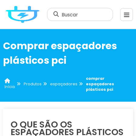
Buscar
Comprar espaçadores
plásticos pci
comprar
Produtos
espaçadores
espaçadores
Início
plásticos pci
O QUE SÃO OS
ESPAÇADORES PLÁSTICOS