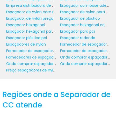
espaçadores plásticos PCI
Usar
nessas
Empresa distribuidora de espaçadores plásticos
Espaçador com base adesiva
situações não apenas facilita o trabalho, mas
Espaçador de nylon com rosca
Espaçador de nylon para pci
também melhora significativamente o
Espaçador de nylon preço
Espaçador de plástico
resultado final, garantindo que cada detalhe
Espaçador hexagonal
Espaçador hexagonal com rosca
seja perfeitamente calculado e executado.
Espaçador hexagonal para pci
Espaçador para pci
Espaçador plástico pci
Espaçador redondo
ESCOLHENDO O
Espaçadores de nylon
Fornecedor de espaçador de nylon
ESPAÇADOR IDEAL
Fornecedor de espaçador de nylon com rosca
Fornecedor de espaçador redondo
Fornecedores de espaçadores plásticos
Onde comprar espaçador de nylon para pci
A escolha do espaçador correto depende de
Onde comprar espaçador hexagonal para pci
Onde comprar espaçador redondo
vários fatores, como a espessura do material
Preço espaçadores de nylon
a ser instalado e a finalidade da obra. Os
espaçadores plásticos PCI
estão
disponíveis em diversas medidas, permitindo
Regiões onde a Separador de
que você selecione a solução ideal para cada
projeto. Isso ajuda a garantir que você
CC atende
obtenha a resultado desejado com máxima
eficiência.