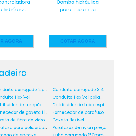
r
hidráulica
Bomba hidraulica
o
 caçamba
água
rese
a
AR AGORA
COTAR AGORA
a
e
adeira
o
,
Conduíte corrugado 2 polegadas
Conduíte corrugado 3 4
duíte flexível
Conduíte flexível poliamida
a
Distribuidor de tampão de encaixe
Distribuidor de tubo espiral
s
Fornecedor de gaxeta flexível
Fornecedor de parafuso de policarbonato
m
eta de fibra de vidro
Gaxeta flexível
,
Parafuso para policarbonato em madeira
Parafusos de nylon preço
mpão de encaixe
Tubo corrugado 150mm