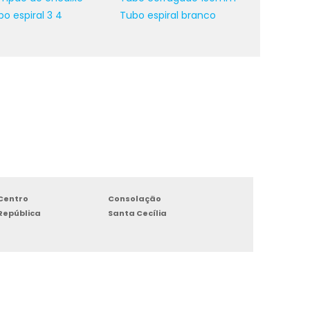
o espiral 3 4
Tubo espiral branco
r
s
s
s
m
e
r
Centro
Consolação
República
Santa Cecília
s