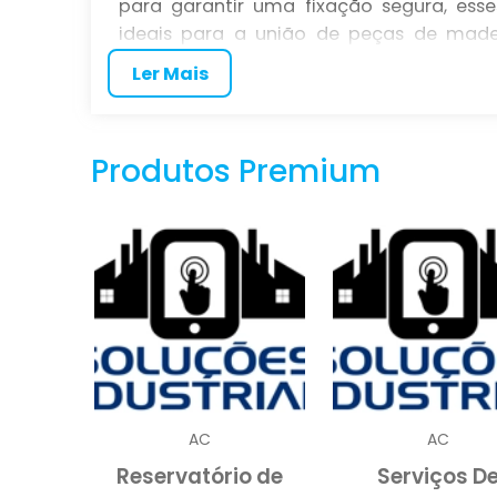
para garantir uma fixação segura, ess
ideais para a união de peças de madei
adaptação a diferentes ambientes, seja
Ler Mais
projetos diversos ocorra sem imprevistos.
Com o crescente uso do policarbonato e
estufas e sistemas de iluminação, a es
Produtos Premium
utilização desses parafusos proporci
contribui para a integridade estrutur
firmemente unidas é essencial para a 
policarbonato.
CARACTERÍSTICAS DOS
POLICARBONATO EM M
parafusos para poli
A qualidade dos
ao material de fabricação e ao design 
AC
AC
aço inoxidável ou galvanizado, o que os t
Reservatório de
Serviços D
ambientes expostos a variações climáti