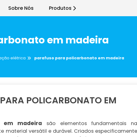
Sobre Nós
Produtos
carbonato em madeira
ação elétrica
parafuso para policarbonato em madeira
 PARA POLICARBONATO EM
to em madeira
são elementos fundamentais n
e material versátil e durável. Criados especificament