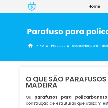
Home
Parafuso para poli
Produtos
acessórios para instal
Início
O QUE SÃO PARAFUSOS
MADEIRA
parafusos para policarbona
Os
construção de estruturas que utilizam est