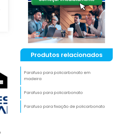
m
e
e
,
A
m
Produtos relacionados
m
m
Parafuso para policarbonato em
madeira
Parafuso para policarbonato
Parafuso para fixação de policarbonato
a
e
m
o
o