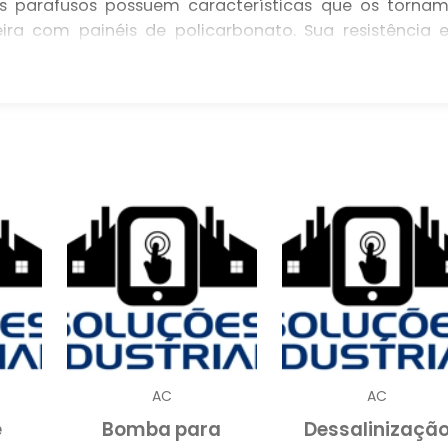
es parafusos possuem características que os torna
ra com painéis de policarbonato. Sua resistência 
m internos ou externos, asseguram que a montagem d
m diversas aplicações, como coberturas, fechamentos
colha do tipo certo de parafuso se torna crucial. 
ona não apenas uma fixação eficiente, mas també
al das construções. Garantir que as peças esteja
durabilidade e segurança dos projetos que utiliza
 PARAFUSOS PARA
ADEIRA
carbonato em madeira
está diretamente relacionad
da rosca. Normalmente, esses parafusos são feitos d
AC
AC
orna resistentes à corrosão e aumenta sua vida útil e
e
Bomba para
Dessalinizaçã
cas. O design da rosca é projetado para evitar que 