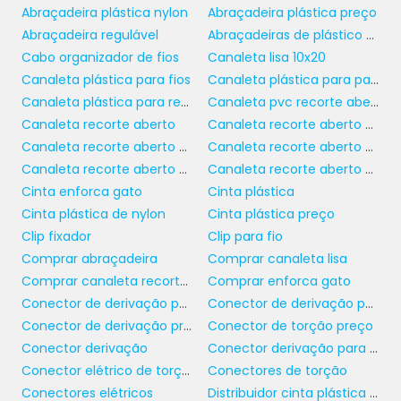
elétricos isolados
em aplicações que
Abraçadeira plástica nylon
Abraçadeira plástica preço
exigem um alto grau de eficiência e
Abraçadeira regulável
Abraçadeiras de plástico para identificação
segurança elétrica.
Cabo organizador de fios
Canaleta lisa 10x20
Canaleta plástica para fios
Canaleta plástica para painel
VARIEDADE DE MODELOS E
Canaleta plástica para redes
Canaleta pvc recorte aberto 50x50
ESPECIFICAÇÕES
Canaleta recorte aberto
Canaleta recorte aberto 20x20
Canaleta recorte aberto 30 x 50
Canaleta recorte aberto 50x50
O mercado oferece uma variedade
Canaleta recorte aberto 50x80
Canaleta recorte aberto preta
terminais elétricos
impressionante de
Cinta enforca gato
Cinta plástica
isolados
, cada um projetado para atender a
Cinta plástica de nylon
Cinta plástica preço
necessidades específicas. É possível encontrar
Clip fixador
Clip para fio
modelos em diferentes tamanhos, formatos e
Comprar abraçadeira
Comprar canaleta lisa
materiais, garantindo compatibilidade com
Comprar canaleta recorte aberto
Comprar enforca gato
diversas ligações elétricas. Os terminais
Conector de derivação para eletrofita
Conector de derivação perfurante
podem ser de anel, tubo, palheta, entre outros
Conector de derivação preço
Conector de torção preço
tipos, cada um com características únicas
Conector derivação
Conector derivação para fios
para aplicações específicas.
Conector elétrico de torção
Conectores de torção
Conectores elétricos
Distribuidor cinta plástica de nylon
É essencial que as empresas escolham o