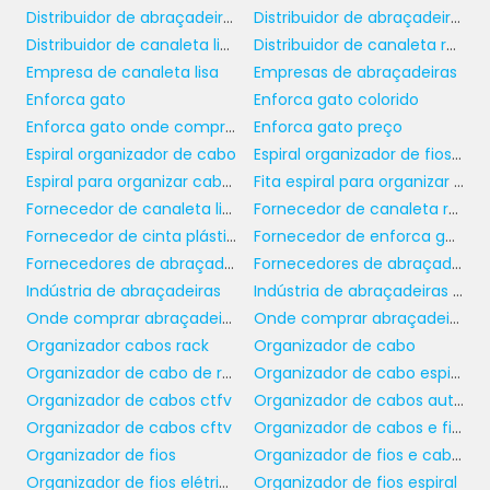
Distribuidor de abraçadeira de nylon
Distribuidor de abraçadeiras
terminal certo com base na corrente elétrica
Distribuidor de canaleta lisa
Distribuidor de canaleta recorte aberto
que será passada por ele e nas condições
Empresa de canaleta lisa
Empresas de abraçadeiras
ambientais às quais estará exposto. Por
Enforca gato
Enforca gato colorido
exemplo, terminais de cobre oferecem
Enforca gato onde comprar
Enforca gato preço
excelente condutividade, enquanto aqueles
Espiral organizador de cabo
Espiral organizador de fios e cabos
feitos de alumínio podem ser mais leves e
Espiral para organizar cabos
Fita espiral para organizar cabos
econômicos. A escolha do terminal adequado
Fornecedor de canaleta lisa
Fornecedor de canaleta recorte aberto
garante que o sistema elétrico opere de
Fornecedor de cinta plástica
Fornecedor de enforca gato
forma eficiente e segura por um longo
Fornecedores de abraçadeira com furo de fixação
Fornecedores de abraçadeiras de nylon
período.
Indústria de abraçadeiras
Indústria de abraçadeiras plásticas
MONTAGEM E INSTALAÇÃO
Onde comprar abraçadeiras
Onde comprar abraçadeiras para amarração paralela
EFICIENTE
Organizador cabos rack
Organizador de cabo
Organizador de cabo de rede
Organizador de cabo espiral
Organizador de cabos ctfv
Organizador de cabos auto adesivo
Um dos aspectos mais importantes ao
Organizador de cabos cftv
Organizador de cabos e fios
terminais elétricos
trabalhar com
Organizador de fios
Organizador de fios e cabos
isolados
é a montagem e instalação correta.
Organizador de fios elétricos
Organizador de fios espiral
A eficiência na instalação garante que as