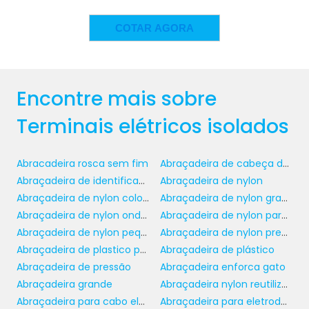
SETORES
COTAR AGORA
terminais elétricos isolados
Os
são
amplamente utilizados em diversas
aplicações, desde a indústria automotiva até
instalações elétricas residenciais. No setor
Encontre mais sobre
automotivo, eles são utilizados para conectar
Terminais elétricos isolados
fios em sistemas de iluminação, ignição e
equipamentos eletrônicos, garantindo que as
conexões permaneçam firmes e seguras em
Abracadeira rosca sem fim
Abraçadeira de cabeça dupla
condições adversas de vibração e
Abraçadeira de identificação
Abraçadeira de nylon
temperatura.
Abraçadeira de nylon colorida
Abraçadeira de nylon grande
Abraçadeira de nylon onde comprar
Abraçadeira de nylon para lacre
Na indústria elétrica, esses terminais são
Abraçadeira de nylon pequena
Abraçadeira de nylon preço
essenciais em painéis de distribuição,
Abraçadeira de plastico para tubos
Abraçadeira de plástico
subestações e sistemas de energia renovável,
Abraçadeira de pressão
Abraçadeira enforca gato
como eólicas e solares. Essence destaca a
Abraçadeira grande
Abraçadeira nylon reutilizável
terminais
versatilidade e a importância dos
Abraçadeira para cabo elétrico
Abraçadeira para eletroduto