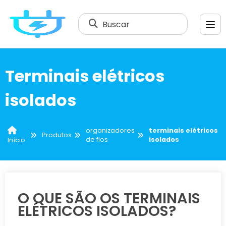
Buscar
Terminais elétricos
isolados
organizadores
terminais elétricos
Produtos
de fios
isolados
Início
O QUE SÃO OS TERMINAIS
ELÉTRICOS ISOLADOS?