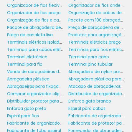
Organizador de fios flexíveis
Organizador de fios onde comprar
conexões sejam realizadas de maneira
Organizador de fios preço
Organização de cabos de rede
adequada, evitando falhas elétricas e
Organização de fios e cabos
Pacote com 100 abraçadeira de nylon
potenciais riscos. O uso de ferramentas
Pacote de abraçadeira de nylon
Preço de abraçadeira de nylon
apropriadas, como alicates de crimpagem, é
Preço de canaleta lisa
Produtos para organização e proteção
recomendado para garantir uma conexão
Terminais elétricos isolados
Terminais elétricos preço
firme e duradoura.
Terminais para cabos elétricos
Terminais para fios elétricos
Além disso, é fundamental seguir as
Terminal eletrônico
Terminal para cabo
orientações do fabricante para a instalação,
Terminal para fio
Terminal pino tubular
como torque adequado e procedimento de
Venda de abraçadeiras de plástico
Abraçadeira de nylon para fios e cabos
crimpagem. Treinamentos específicos para a
Abraçadeira plástica
Abraçadeira plástica para eletroduto
equipe responsável pela instalação podem
Abraçadeiras para fixação de tubos
Atacado de abraçadeiras
ser uma excelente maneira de garantir
Comprar organizador clip auto adesivo
Distribuidor de organizador clip autoadesivo
padrões elevados de segurança e eficácia em
Distribuidor protetor para mangueira
Enforca gato branco
todas as conexões elétricas realizadas.
Enforca gato preto
Espiral para cabos
Espiral para fios
Fabricante de organizador clip autoadesivo
COMPROMISSO COM A
Fabricante de organizador de fios
Fabricante de protetor para mangueira
QUALIDADE
Fabricante de tubo espiral
Fornecedor de abraçadeira para tubos