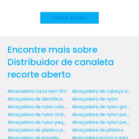
economias significativas para a sua empresa.
A segurança também é um ponto crucial:
distribuidor de canaleta recorte
com o
COTAR AGORA
aberto
, você garante que os cabos fiquem
posicionados de maneira adequada, evitando
sobrecargas e curtos-circuitos.
Encontre mais sobre
APLICAÇÕES VERSÁTEIS
Distribuidor de canaleta
PARA O DISTRIBUIDOR DE
CANALETA RECORTE
recorte aberto
ABERTO
Abracadeira rosca sem fim
Abraçadeira de cabeça dupla
distribuidor de canaleta recorte
O uso do
Abraçadeira de identificação
Abraçadeira de nylon
aberto
é vasto e pode ser aplicado em
Abraçadeira de nylon colorida
Abraçadeira de nylon grande
diversos setores. Por exemplo, na indústria de
Abraçadeira de nylon onde comprar
Abraçadeira de nylon para lacre
telecomunicações, ele é essencial para o
Abraçadeira de nylon pequena
Abraçadeira de nylon preço
gerenciamento eficaz de cabos de fibra
Abraçadeira de plastico para tubos
Abraçadeira de plástico
óptica e redes de comunicação. Sua
Abraçadeira de pressão
Abraçadeira enforca gato