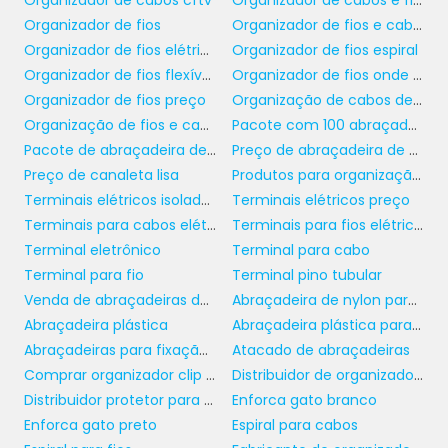
Organizador de cabos cftv
Organizador de cabos e fios
evitar problemas de instalação no futuro.
Organizador de fios
Organizador de fios e cabos
Analisar o layout atual do ambiente e projetar
Organizador de fios elétricos
Organizador de fios espiral
a posição estratégica do distribuidor
Organizador de fios flexíveis
Organizador de fios onde comprar
facilitará ainda mais o seu uso e manutenção.
Organizador de fios preço
Organização de cabos de rede
Organização de fios e cabos
Pacote com 100 abraçadeira de nylon
MANUTENÇÃO DO
Pacote de abraçadeira de nylon
Preço de abraçadeira de nylon
DISTRIBUIDOR DE
Preço de canaleta lisa
Produtos para organização e proteção
CANALETA RECORTE
Terminais elétricos isolados
Terminais elétricos preço
ABERTO
Terminais para cabos elétricos
Terminais para fios elétricos
Terminal eletrônico
Terminal para cabo
distribuidor de
A manutenção regular do
Terminal para fio
Terminal pino tubular
canaleta recorte aberto
é fundamental
Venda de abraçadeiras de plástico
Abraçadeira de nylon para fios e cabos
para garantir sua funcionalidade e segurança
Abraçadeira plástica
Abraçadeira plástica para eletroduto
ao longo do tempo. É aconselhável realizar
Abraçadeiras para fixação de tubos
Atacado de abraçadeiras
inspeções periódicas para verificar o estado
Comprar organizador clip auto adesivo
Distribuidor de organizador clip autoadesivo
dos cabos e a integridade da canaleta. Dessa
Distribuidor protetor para mangueira
Enforca gato branco
forma, é possível identificar eventuais
Enforca gato preto
Espiral para cabos
desgastes ou danos antes que se tornem um