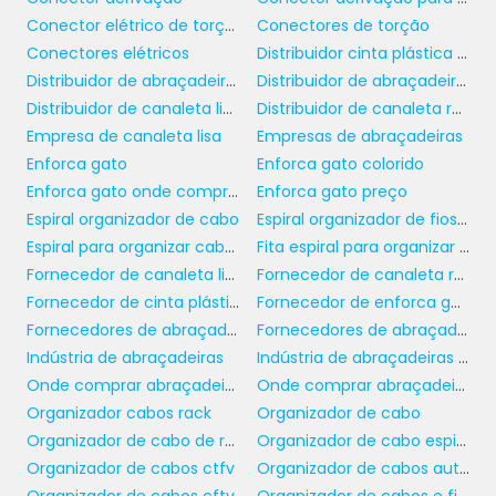
CANALETA RECORTE
Conector elétrico de torção
Conectores de torção
ABERTO IDEAL
Conectores elétricos
Distribuidor cinta plástica de nylon
Distribuidor de abraçadeira de nylon
Distribuidor de abraçadeiras
distribuidor de canaleta
Ao escolher um
Distribuidor de canaleta lisa
Distribuidor de canaleta recorte aberto
recorte aberto
Empresa de canaleta lisa
Empresas de abraçadeiras
, é importante considerar
Enforca gato
Enforca gato colorido
alguns fatores determinantes. Um deles é o
Enforca gato onde comprar
Enforca gato preço
material de fabricação. Optar por modelos
Espiral organizador de cabo
Espiral organizador de fios e cabos
feitos em plástico de alta qualidade ou metal
Espiral para organizar cabos
Fita espiral para organizar cabos
galvanizado é fundamental para garantir
Fornecedor de canaleta lisa
Fornecedor de canaleta recorte aberto
durabilidade e resistência a impactos. Além
Fornecedor de cinta plástica
Fornecedor de enforca gato
disso, a capacidade de carga da canaleta
Fornecedores de abraçadeira com furo de fixação
Fornecedores de abraçadeiras de nylon
deve ser adequada ao volume de cabos que
Indústria de abraçadeiras
Indústria de abraçadeiras plásticas
será acomodado.
Onde comprar abraçadeiras
Onde comprar abraçadeiras para amarração paralela
Adicionalmente, o tamanho e a largura do
Organizador cabos rack
Organizador de cabo
distribuidor são aspectos que não podem ser
Organizador de cabo de rede
Organizador de cabo espiral
ignorados. Um modelo que se adapta
Organizador de cabos ctfv
Organizador de cabos auto adesivo
perfeitamente ao seu espaço físico ajudará a