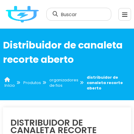
Buscar
Distribuidor de canaleta
recorte aberto
distribuidor de
organizadores
Produtos
canaleta recorte
de fios
Início
aberto
DISTRIBUIDOR DE
CANALETA RECORTE