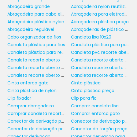
capacidade de acomodar múltiplos cabos
Abraçadeira grande
Abraçadeira nylon reutilizável
em um espaço organizado permite que as
Abraçadeira para cabo elétrico
Abraçadeira para eletroduto
empresas mantenham a continuidade de
Abraçadeira plástica nylon
Abraçadeira plástica preço
suas operações com o mínimo de
Abraçadeira regulável
Abraçadeiras de plástico para identificação
interrupções.
Cabo organizador de fios
Canaleta lisa 10x20
Canaleta plástica para fios
Canaleta plástica para painel
Outro setor em que esse distribuidor tem se
Canaleta plástica para redes
Canaleta pvc recorte aberto 50x50
mostrado indispensável é o de tecnologia da
Canaleta recorte aberto
Canaleta recorte aberto 20x20
informação. Em ambientes de data centers,
Canaleta recorte aberto 30 x 50
Canaleta recorte aberto 50x50
onde o cabeamento é extenso e complexo, a
Canaleta recorte aberto 50x80
Canaleta recorte aberto preta
utilização de canaletas com recorte aberto
Cinta enforca gato
Cinta plástica
facilita a manutenção e o monitoramento
Cinta plástica de nylon
Cinta plástica preço
dos cabos. Isso não apenas melhora a
Clip fixador
Clip para fio
eficiência operacional, mas também garante
Comprar abraçadeira
Comprar canaleta lisa
uma resposta rápida a qualquer problema
Comprar canaleta recorte aberto
Comprar enforca gato
que possa surgir.
Conector de derivação para eletrofita
Conector de derivação perfurante
COMO ESCOLHER O
Conector de derivação preço
Conector de torção preço
DISTRIBUIDOR DE
Conector derivação
Conector derivação para fios