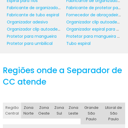
Espiral para fios
Fabricante de organizador clip autoadesivo
problema maior.
Fabricante de organizador de fios
Fabricante de protetor para mangueira
Fabricante de tubo espiral
Fornecedor de abraçadeira para tubos
Outra dica é manter um cronograma de
Organizador adesivo
Organizador clip autoadesivo
limpeza, retirando qualquer sujeira ou
Organizador clip autoadesivo atacado
Organizador espiral para cabos
obstrução que possa se acumular no interior
Protetor para mangueira
Protetor para mangueira mergulho
da canaleta. Um ambiente limpo não só
Protetor para umbilical
Tubo espiral
prolonga a vida útil do distribuidor como
também promove um ambiente de trabalho
mais seguro e eficiente.
Regiões onde a Separador de
BUDGET E ORÇAMENTO
PARA A IMPLEMENTAÇÃO
CC atende
DO DISTRIBUIDOR
distribuidor de canaleta
Investir em um
Região
Zona
Zona
Zona
Zona
Grande
Litoral de
recorte aberto
é um passo significativo
Central
Norte
Oeste
Sul
Leste
São
São
para a modernização das estruturas elétricas
Paulo
Paulo
da sua empresa. Pensando nisso, é