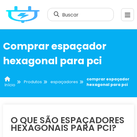
Buscar
Comprar espaçador
hexagonal para pci
comprar espaçador
Produtos
espaçadores
hexagonal para pci
Início
O QUE SÃO ESPAÇADORES
HEXAGONAIS PARA PCI?