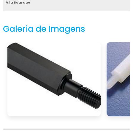
Vila Buarque
torna-se um ativo estratégico nas indústrias
contemporâneas.
BENEFÍCIOS OPERACIONAIS
Galeria de Imagens
COM O USO DE
ESPAÇADORES
HEXAGONAIS
espaçadores hexagonais
Ao optar por
para PCI
, as empresas obtêm não apenas
melhorias nos aspectos técnicos de seus
produtos, mas também ganhos operacionais
significativos. A facilidade de instalação e
manutenção se traduz em economia de
tempo e recursos, aumentando a
produtividade e reduzindo o tempo de
inatividade. Isso é crucial em um mercado
competitivo, onde cada minuto conta.