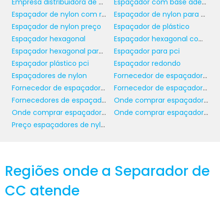
Empresa distribuidora de espaçadores plásticos
Espaçador com base adesiva
possam influenciar o desempenho.
Espaçador de nylon com rosca
Espaçador de nylon para pci
Não menos importante, verifique a
Espaçador de nylon preço
Espaçador de plástico
compatibilidade do espaçador com outros
Espaçador hexagonal
Espaçador hexagonal com rosca
dispositivos e componentes em sua
Espaçador hexagonal para pci
Espaçador para pci
montagem. Realizar uma análise detalhada
Espaçador plástico pci
Espaçador redondo
do seu projeto pode evitar futuros problemas
Espaçadores de nylon
Fornecedor de espaçador de nylon
e gastos desnecessários com ajustes. No setor
Fornecedor de espaçador de nylon com rosca
Fornecedor de espaçador redondo
B2B, onde a precisão e a especificidade são
Fornecedores de espaçadores plásticos
Onde comprar espaçador de nylon para pci
cruciais, essa etapa é imprescindível para
Onde comprar espaçador hexagonal para pci
Onde comprar espaçador redondo
garantir a eficiência operativa de toda a linha
Preço espaçadores de nylon
de produção.
APLICAÇÕES PRÁTICAS DE
ESPAÇADORES
Regiões onde a Separador de
HEXAGONAIS
CC atende
espaçadores hexagonais para PCI
Os
são