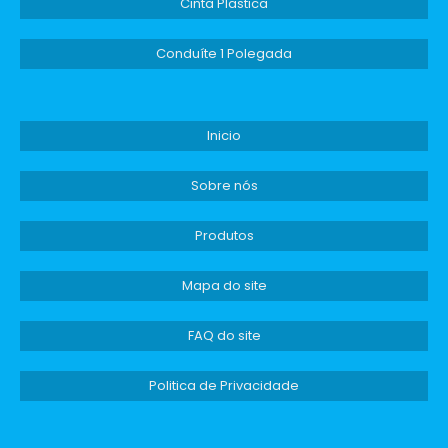
Cinta Plastica
melhor relação custo-benefício do mercado.
Queremos ajudar seu negócio a economizar e
Conduíte 1 Polegada
a investir em soluções que realmente fazem a
diferença.
Para receber uma proposta personalizada,
Inicio
entre em contato conosco e descubra como
conduíte de pp
o
pode agregar valor às
Sobre nós
suas operações. Preencha nosso formulário
de orçamento e dê o primeiro passo em
Produtos
direção a uma solução eficiente e durável.
Estamos prontos para ajudar você a
Mapa do site
transformar sua infraestrutura elétrica e a
assegurar a segurança e eficiência dos seus
FAQ do site
sistemas!
Politica de Privacidade