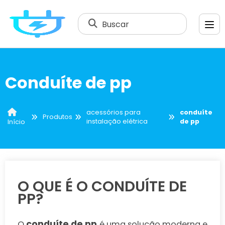
Buscar
Conduíte de pp
acessórios para
conduíte
Produtos
instalação elétrica
de pp
Início
O QUE É O CONDUÍTE DE
PP?
conduíte de pp
O
é uma solução moderna e