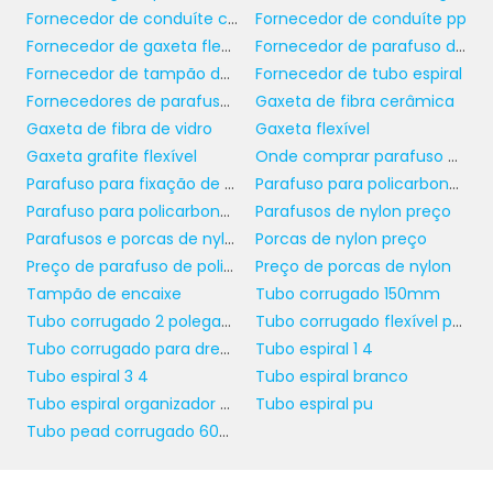
para proteger a fiação exposta. Sua
Fornecedor de conduíte corrugado
Fornecedor de conduíte pp
adaptação a diferentes condições
Fornecedor de gaxeta flexível
Fornecedor de parafuso de policarbonato
ambientais, como umidade e sujeira, torna-o
Fornecedor de tampão de encaixe
Fornecedor de tubo espiral
um material confiável que se destaca em
Fornecedores de parafusos e porcas de nylon
Gaxeta de fibra cerâmica
condições adversas. Essa flexibilidade nas
Gaxeta de fibra de vidro
Gaxeta flexível
aplicações posiciona o conduíte como uma
Gaxeta grafite flexível
Onde comprar parafuso de policarbonato
escolha valiosa para qualquer negócio.
Parafuso para fixação de policarbonato
Parafuso para policarbonato
Parafuso para policarbonato em madeira
Parafusos de nylon preço
CARACTERÍSTICAS
Parafusos e porcas de nylon
Porcas de nylon preço
TÉCNICAS DO CONDUÍTE
Preço de parafuso de policarbonato
Preço de porcas de nylon
DE PP
Tampão de encaixe
Tubo corrugado 150mm
Tubo corrugado 2 polegadas
Tubo corrugado flexível para drenagem
conduíte de pp
O
apresenta diversas
Tubo corrugado para drenagem
Tubo espiral 1 4
características técnicas que o diferenciam de
Tubo espiral 3 4
Tubo espiral branco
outros materiais. A sua resistência ao fogo e à
Tubo espiral organizador de fios
Tubo espiral pu
corrosão é uma das mais importantes, pois
Tubo pead corrugado 600 mm
garante que os sistemas elétricos estejam
protegidos em caso de emergências. Além