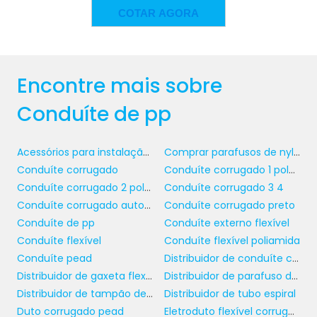
COTAR AGORA
conduíte de pp
O
é aplicável em uma
variedade de setores. Na construção civil, ele
é frequentemente utilizado para Organizar e
proteger instalações elétricas e telefônicas.
Encontre mais sobre
Sua versatilidade também o torna ideal para
Conduíte de pp
uso em sistemas de irrigação e drenagem,
onde a durabilidade é crucial para o sucesso
do projeto. Empresas de telecomunicações
Acessórios para instalação elétrica
Comprar parafusos de nylon
utilizam o conduíte para facilitar a passagem
Conduíte corrugado
Conduíte corrugado 1 polegada
de cabos de rede, assegurando que a
Conduíte corrugado 2 polegadas
Conduíte corrugado 3 4
integridade dos fios seja mantida durante
Conduíte corrugado automotivo
Conduíte corrugado preto
todo o processo de instalação.
Conduíte de pp
Conduíte externo flexível
Conduíte flexível
Conduíte flexível poliamida
No setor industrial, o conduíte de PP se
Conduíte pead
Distribuidor de conduíte corrugado
destaca em linhas de produção e áreas com
Distribuidor de gaxeta flexível
Distribuidor de parafuso de policarbonato
alta movimentação de pessoas e máquinas,
Distribuidor de tampão de encaixe
Distribuidor de tubo espiral
oferecendo uma solução segura e eficiente
Duto corrugado pead
Eletroduto flexível corrugado