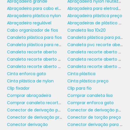
Abraçadeira grande
Abraçadeira nylon reutilizável
custos a longo prazo.
Abraçadeira para cabo elétrico
Abraçadeira para eletroduto
Abraçadeira plástica nylon
Abraçadeira plástica preço
MAINSTREAM: CUIDADOS
Abraçadeira regulável
Abraçadeiras de plástico para identificação
NECESSÁRIOS PARA
Cabo organizador de fios
Canaleta lisa 10x20
INSTALAÇÃO
Canaleta plástica para fios
Canaleta plástica para painel
Canaleta plástica para redes
Canaleta pvc recorte aberto 50x50
terminais para cabos
A instalação de
Canaleta recorte aberto
Canaleta recorte aberto 20x20
elétricos
requer rigor e atenção aos
Canaleta recorte aberto 30 x 50
Canaleta recorte aberto 50x50
detalhes. Um dos cuidados mais importantes
Canaleta recorte aberto 50x80
Canaleta recorte aberto preta
é garantir que a superfície de contato esteja
Cinta enforca gato
Cinta plástica
limpa e livre de impurezas, como poeira ou
Cinta plástica de nylon
Cinta plástica preço
óleo, que podem comprometer a eficácia da
Clip fixador
Clip para fio
conexão. Além disso, é fundamental utilizar as
Comprar abraçadeira
Comprar canaleta lisa
ferramentas corretas para crimpagem ou
Comprar canaleta recorte aberto
Comprar enforca gato
fixação, evitando danos aos cabos e
Conector de derivação para eletrofita
Conector de derivação perfurante
garantindo uma conexão segura.
Conector de derivação preço
Conector de torção preço
Conector derivação
Conector derivação para fios
Adicionalmente, ao trabalhar em ambientes