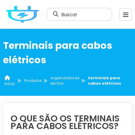
Buscar
Terminais para cabos
elétricos
organizadores
terminais para
Produtos
de fios
cabos elétricos
Início
O QUE SÃO OS TERMINAIS
PARA CABOS ELÉTRICOS?