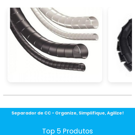
equipe está pronta para ajudá-lo a encontrar
as melhores opções que atendam às suas
necessidades específicas, com preços
competitivos e condições especiais para
empresas. Não perca tempo, invista em
qualidade e segurança hoje mesmo!
Separador de CC - Organize, Simplifique, Agilize!
Top 5 Produtos