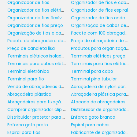
Organizador de fios
Organizador de fios e cabos
conexão mais confiável, reduzindo as chances
Organizador de fios elétricos
Organizador de fios espiral
de falhas em sistemas elétricos, que podem
Organizador de fios flexíveis
Organizador de fios onde comprar
causar paradas indesejadas ou até mesmo
Organizador de fios preço
Organização de cabos de rede
acidentes. Os materiais utilizados na
Organização de fios e cabos
Pacote com 100 abraçadeira de nylon
fabricação dos terminais de alta qualidade
Pacote de abraçadeira de nylon
Preço de abraçadeira de nylon
são projetados para oferecer maior
Preço de canaleta lisa
Produtos para organização e proteção
resistência à corrosão, temperaturas
Terminais elétricos isolados
Terminais elétricos preço
extremas e impactos físicos.
Terminais para cabos elétricos
Terminais para fios elétricos
Além disso, terminais bem projetados
Terminal eletrônico
Terminal para cabo
promovem uma melhor condução elétrica,
Terminal para fio
Terminal pino tubular
favorecendo a eficiência geral do sistema.
Venda de abraçadeiras de plástico
Abraçadeira de nylon para fios e cabos
Isso significa que menos energia é
Abraçadeira plástica
Abraçadeira plástica para eletroduto
desperdiçada, resultando em economia nas
Abraçadeiras para fixação de tubos
Atacado de abraçadeiras
contas de eletricidade e maior respeito ao
Comprar organizador clip auto adesivo
Distribuidor de organizador clip autoadesivo
meio ambiente. Assim, investir em terminais
Distribuidor protetor para mangueira
Enforca gato branco
de qualidade não é apenas uma questão de
Enforca gato preto
Espiral para cabos
segurança, mas também de sustentabilidade
Espiral para fios
Fabricante de organizador clip autoadesivo