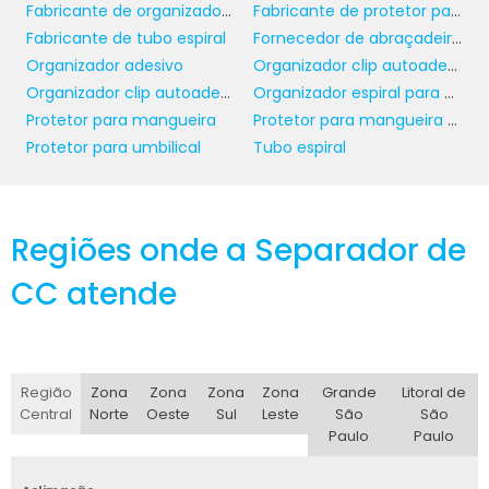
e economia a longo prazo.
Fabricante de organizador de fios
Fabricante de protetor para mangueira
Fabricante de tubo espiral
Fornecedor de abraçadeira para tubos
ONDE COMPRAR
Organizador adesivo
Organizador clip autoadesivo
TERMINAIS PARA CABOS
Organizador clip autoadesivo atacado
Organizador espiral para cabos
ELÉTRICOS?
Protetor para mangueira
Protetor para mangueira mergulho
Protetor para umbilical
Tubo espiral
No mercado B2B, a escolha de um fornecedor
confiável é crucial. É importante optar por
empresas reconhecidas que ofereçam
Regiões onde a Separador de
produtos certificados, com garantias de
qualidade e conformidades das normativas
CC atende
técnicas vigentes. A experiência do
fornecedor pode ser um fator determinante,
pois empresas com anos de atuação no setor
possuem melhores condições de atender às
Região
Zona
Zona
Zona
Zona
Grande
Litoral de
necessidades específicas dos clientes.
Central
Norte
Oeste
Sul
Leste
São
São
Paulo
Paulo
Além disso, uma boa loja online ou