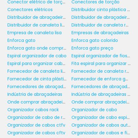
Conector elétrico de torção
Conectores de torção
industriais, é necessário considerar os
Conectores elétricos
Distribuidor cinta plástica de nylon
requisitos de proteção contra umidade,
Distribuidor de abraçadeira de nylon
Distribuidor de abraçadeiras
corrosão e alta temperatura. Existem
Distribuidor de canaleta lisa
Distribuidor de canaleta recorte aberto
terminais resistentes a condições adversas, e
Empresa de canaleta lisa
Empresas de abraçadeiras
escolher opções adequadas para cada
Enforca gato
Enforca gato colorido
situação pode prolongar a vida útil dos
Enforca gato onde comprar
Enforca gato preço
componentes e aumentar a segurança
Espiral organizador de cabo
Espiral organizador de fios e cabos
operacional. Não se esqueça de estar atento
Espiral para organizar cabos
Fita espiral para organizar cabos
às normas de segurança durante todo o
Fornecedor de canaleta lisa
Fornecedor de canaleta recorte aberto
processo de instalação.
Fornecedor de cinta plástica
Fornecedor de enforca gato
VANTAGENS DA
Fornecedores de abraçadeira com furo de fixação
Fornecedores de abraçadeiras de nylon
UTILIZAÇÃO DE TERMINAIS
Indústria de abraçadeiras
Indústria de abraçadeiras plásticas
DE QUALIDADE
Onde comprar abraçadeiras
Onde comprar abraçadeiras para amarração paralela
Organizador cabos rack
Organizador de cabo
Organizador de cabo de rede
Organizador de cabo espiral
terminais para cabos elétricos
Utilizar
de
Organizador de cabos ctfv
Organizador de cabos auto adesivo
qualidade superior traz diversas vantagens.
Organizador de cabos cftv
Organizador de cabos e fios
Primeiramente, eles possibilitam uma